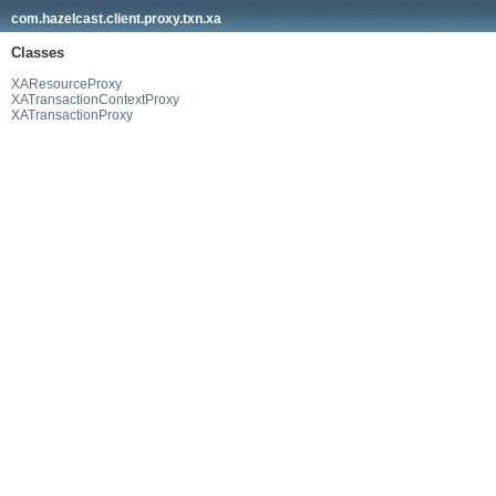
com.hazelcast.client.proxy.txn.xa
Classes
XAResourceProxy
XATransactionContextProxy
XATransactionProxy